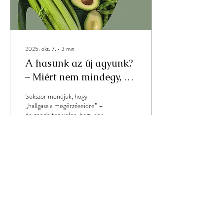
2025. okt. 7.
∙
3
min
A hasunk az új agyunk?
– Miért nem mindegy, mi
zajlik a bélflóránkban?
Sokszor mondjuk, hogy
„hallgass a megérzéseidre” –
de gondoltad volna, hogy ez szó
szerint igaz? A testünk egyik
legfontosabb...
94
0
Load More