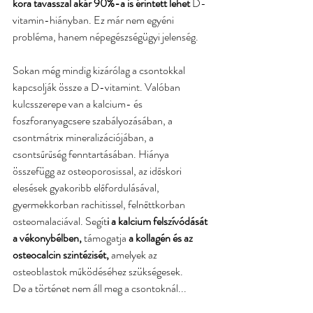
kora tavasszal akár 90%-a is érintett lehet 
D-
vitamin-hiányban. Ez már nem egyéni 
probléma, hanem népegészségügyi jelenség.
Sokan még mindig kizárólag a csontokkal 
kapcsolják össze a D-vitamint. Valóban 
kulcsszerepe van a kalcium- és 
foszforanyagcsere szabályozásában, a 
csontmátrix mineralizációjában, a 
csontsűrűség fenntartásában. Hiánya 
összefügg az osteoporosissal, az időskori 
elesések gyakoribb előfordulásával, 
gyermekkorban rachitissel, felnőttkorban 
osteomalaciával. Segít
i a kalcium felszívódását 
a vékonybélben,
 támogatja
 a kollagén és az 
osteocalcin szintézisét,
 amelyek az 
osteoblastok működéséhez szükségesek.
De a történet nem áll meg a csontoknál...