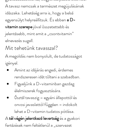
A tavasz nemcsak a természet megújulásának 
időszaka. Lehetőség arra is, hogy a belső 
egyensúlyt helyreállítsuk. És ebben
 a D-
vitamin szerepe
 jóval összetettebb és 
jelentősebb, mint amit a „csontvitamin” 
elnevezés sugall.
Mit tehetünk tavasszal?
A megoldás nem bonyolult, de tudatosságot 
igényel.
Amint az időjárás engedi, érdemes 
rendszeresen időt tölteni a szabadban.
Figyeljünk a D-vitaminban gazdag 
élelmiszerek fogyasztására.
Ősztől tavaszig – egyéni állapottól és 
orvosi javaslattól függően – indokolt 
lehet a D-vitamin tudatos pótlása.
A 
tél végén jelentkező levertség
 és a gyakori 
fertőzések nem feltétlenül a „szervezet 