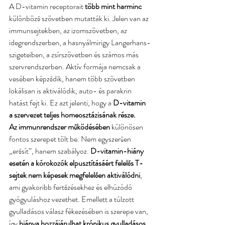
A D-vitamin receptorait
 több mint harminc 
különböző szövetben mutatták ki. Jelen van az 
immunsejtekben, az izomszövetben, az 
idegrendszerben, a hasnyálmirigy Langerhans-
szigeteiben, a zsírszövetben és számos más 
szervrendszerben. Aktív formája nemcsak a 
vesében képződik, hanem több szövetben 
lokálisan is aktiválódik, auto- és parakrin 
hatást fejt ki. Ez azt jelenti, hogy a
 D-vitamin 
a szervezet teljes homeosztázisának része.
Az immunrendszer működésében 
különösen 
fontos szerepet tölt be. Nem egyszerűen 
„erősít”, hanem szabályoz.
 D-vitamin-hiány 
esetén a kórokozók elpusztításáért felelős T-
sejtek nem képesek megfelelően aktiválódni
, 
ami gyakoribb fertőzésekhez és elhúzódó 
gyógyuláshoz vezethet. Emellett a túlzott 
gyulladásos válasz fékezésében is szerepe van, 
így 
hiánya hozzájárulhat krónikus gyulladásos 