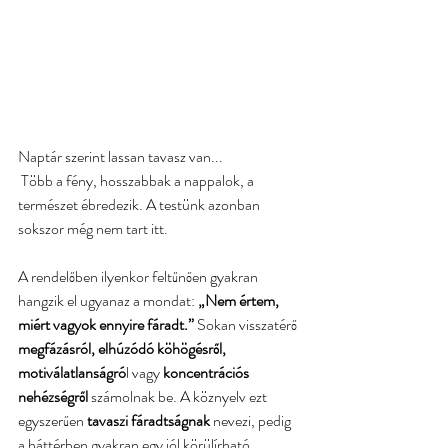
Naptár szerint lassan tavasz van...
 Több a fény, hosszabbak a nappalok, a 
természet ébredezik. A testünk azonban 
sokszor még nem tart itt. 
A rendelőben ilyenkor feltűnően gyakran 
hangzik el ugyanaz a mondat:
 „Nem értem, 
miért vagyok ennyire fáradt.” 
Sokan visszatérő
megfázásról, elhúzódó köhögésről, 
motiválatlanságró
l vagy 
koncentrációs 
nehézségről
 számolnak be. A köznyelv ezt 
egyszerűen 
tavaszi fáradtságnak
 nevezi, pedig 
a háttérben gyakran egy jól körülírható 