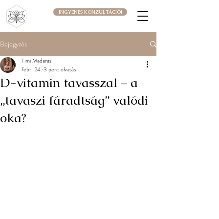
INGYENES KONZULTÁCIÓ!
Bejegyzés
Timi Madaras
febr. 24.
3 perc olvasás
D-vitamin tavasszal – a
„tavaszi fáradtság” valódi
oka?