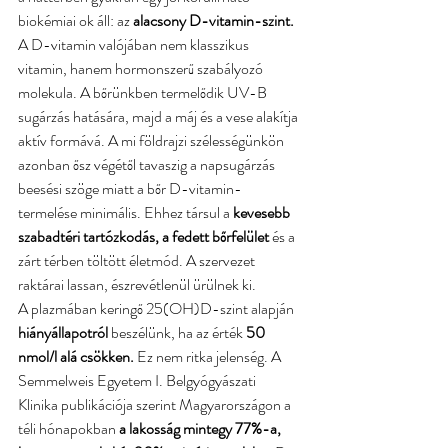
biokémiai ok áll: az
 alacsony D-vitamin-szint.
A D-vitamin valójában nem klasszikus 
vitamin, hanem hormonszerű szabályozó 
molekula. A bőrünkben termelődik UV-B 
sugárzás hatására, majd a máj és a vese alakítja 
aktív formává. A mi földrajzi szélességünkön 
azonban ősz végétől tavaszig a napsugárzás 
beesési szöge miatt a bőr D-vitamin-
termelése minimális. Ehhez társul a 
kevesebb 
szabadtéri tartózkodás, a fedett bőrfelület 
és a 
zárt térben töltött életmód. A szervezet 
raktárai lassan, észrevétlenül ürülnek ki.
A plazmában keringő 25(OH)D-szint alapján
hiányállapotról 
beszélünk, ha az érték
 50 
nmol/l alá csökken. 
Ez nem ritka jelenség. A 
Semmelweis Egyetem I. Belgyógyászati 
Klinika publikációja szerint Magyarországon a 
téli hónapokban
 a lakosság mintegy 77%-a, 