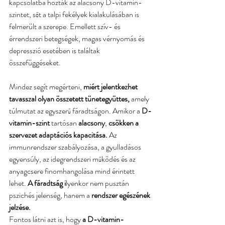
kapcsolatba hozták az alacsony D-vitamin-
szintet, sőt a talpi fekélyek kialakulásában is 
felmerült a szerepe. Emellett szív- és 
érrendszeri betegségek, magas vérnyomás és 
depresszió esetében is találtak 
összefüggéseket.
Mindez segít megérteni, 
miért jelentkezhet 
tavasszal olyan összetett tünetegyüttes,
 amely 
túlmutat az egyszerű fáradtságon. Amikor a
 D-
vitamin-szint 
tartósan
 alacsony
,
 csökken a 
szervezet adaptációs kapacitása.
 Az 
immunrendszer szabályozása, a gyulladásos 
egyensúly, az idegrendszeri működés és az 
anyagcsere finomhangolása mind érintett 
lehet.
 A fáradtság i
lyenkor nem pusztán 
pszichés jelenség, hanem a
 rendszer egészének 
jelzése.
Fontos látni azt is, hogy 
a D-vitamin-