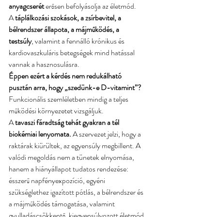
anyagcserét 
erősen befolyásolja az életmód. 
A
 táplálkozási szokások, a zsírbevitel, a 
bélrendszer állapota, a májműködés, a 
testsúly
, valamint a fennálló krónikus és 
kardiovaszkuláris betegségek mind hatással 
vannak a hasznosulásra. 
Éppen ezért a kérdés nem redukálható 
pusztán arra, hogy „szedünk-e D-vitamint”? 
Funkcionális szemléletben mindig a teljes 
működési környezetet vizsgáljuk.
A 
tavaszi fáradtság tehát gyakran a tél 
biokémiai lenyomata.
 A szervezet jelzi, hogy a 
raktárak kiürültek, az egyensúly megbillent. A 
valódi megoldás nem a tünetek elnyomása, 
hanem a hiányállapot tudatos rendezése: 
ésszerű napfényexpozíció, egyéni 
szükséglethez igazított pótlás, a bélrendszer és 
a májműködés támogatása, valamint 
gyulladáscsökkentő, kiegyensúlyozott életmód.