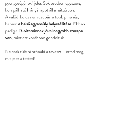
gyengeségének” jelei. Sok esetben egyszerű, 
korrigálható hiányállapot áll a háttérben.
A valódi kulcs nem csupán a több pihenés, 
hanem 
a belső egyensúly helyreállítása. 
Ebben 
pedig a 
D-vitaminnak jóval nagyobb szerepe 
van
, mint azt korábban gondoltuk.
Ne csak túlélni próbáld a tavaszt – értsd meg, 
mit jelez a tested!
 Ha szeretnéd személyre szabottan rendezni a 
D-vitamin-ellátottságodat és támogatni az 
immunegyensúlyodat,
 foglalj időpontot 
állapotfelmérésre
!
Források:
Orv Hetil. 2017; 158(43): 1699–1707.
http://akademiai.com/doi/pdf/10.1556/650.2017.
30892