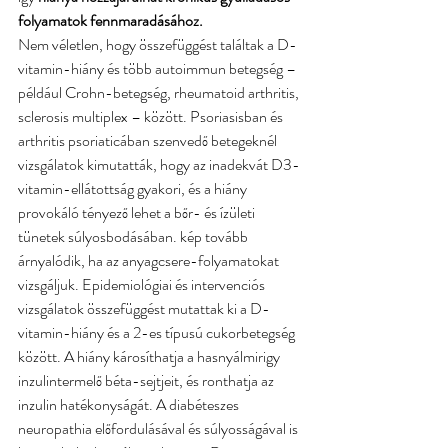
folyamatok fennmaradásához.
Nem véletlen, hogy összefüggést találtak a D-
vitamin-hiány és több autoimmun betegség – 
például Crohn-betegség, rheumatoid arthritis, 
sclerosis multiplex – között. Psoriasisban és 
arthritis psoriaticában szenvedő betegeknél 
vizsgálatok kimutatták, hogy az inadekvát D3-
vitamin-ellátottság gyakori, és a hiány 
provokáló tényező lehet a bőr- és ízületi 
tünetek súlyosbodásában. kép tovább 
árnyalódik, ha az anyagcsere-folyamatokat 
vizsgáljuk. Epidemiológiai és intervenciós 
vizsgálatok összefüggést mutattak ki a D-
vitamin-hiány és a 2-es típusú cukorbetegség 
között. A hiány károsíthatja a hasnyálmirigy 
inzulintermelő béta-sejtjeit, és ronthatja az 
inzulin hatékonyságát. A diabéteszes 
neuropathia előfordulásával és súlyosságával is 