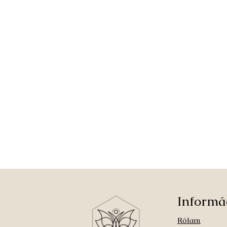
Informá
Rólam