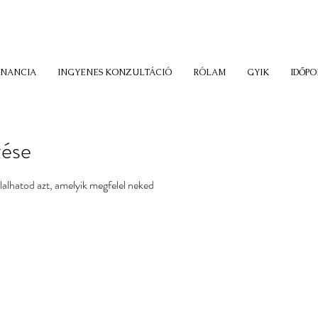
ÚTÁVÚ ÉLETMÓDVÁLTÁSON GONDOLKODSZ TESTI, LELKI ÉS MENTÁ
PRÓBÁLD KI AZ INGYENES KONZULTÁCIÓT!
ONANCIA
INGYENES KONZULTÁCIÓ
RÓLAM
GYIK
IDŐP
zése
lalhatod azt, amelyik megfelel neked