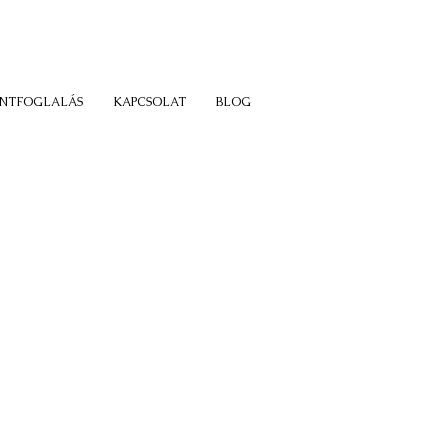
LIS SZINTEN EGYARÁNT!
ONTFOGLALÁS
KAPCSOLAT
BLOG