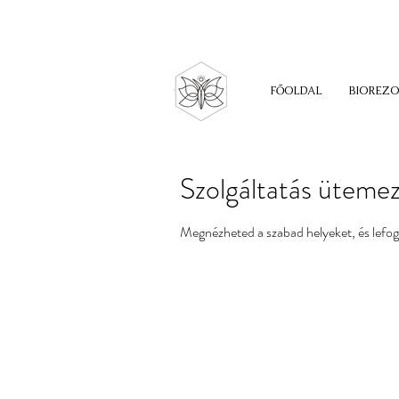
HA EGY KOMPLEX HOSSZ
FŐOLDAL
BIOREZ
Szolgáltatás üteme
Megnézheted a szabad helyeket, és lefog