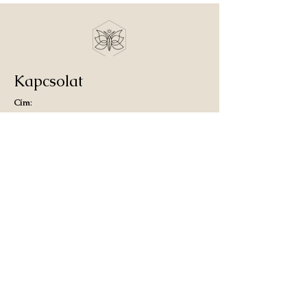
Kapcsolat
Cím
:
1036 Budapest Kolosy tér 1/B
2081 Piliscsaba Bajcsy-Zsilinszky út 19.
Telefonszám
:
+36702737597
E-mail
:
info@eletmodszer.hu
Információk
Rólam
Konzultáció
Coaching
Jogi információk
ÁSZF
Adatkezelési tájékoztató