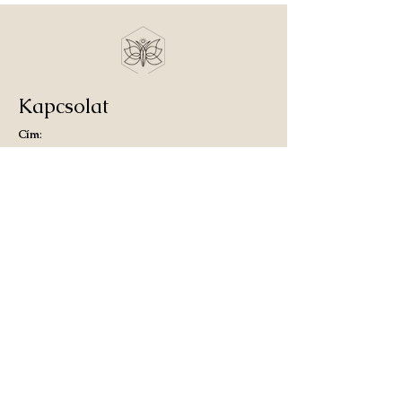
Kapcsolat
Cím
:
1036 Budapest Kolosy tér 1/B
2081 Piliscsaba Bajcsy-Zsilinszky út 19.
Telefonszám
:
+36702737597
E-mail
:
info@eletmodszer.hu
Információk
Rólam
Konzultáció
Coaching
Jogi információk
ÁSZF
Adatkezelési tájékoztató