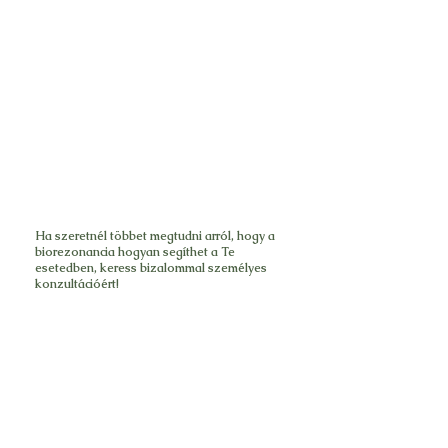
Immunrendszer harmonizálása
Gyakori fertőzések, gyenge immunválasz
esetén a kezelés segíthet optimalizálni a test
természetes védekezőképességét anélkül, hogy
gyógyszerekkel avatkozna be.
A biorezonancia nem helyettesíti az orvosi
diagnózist vagy kezelést, de kiváló kiegészítője
lehet a hagyományos terápiáknak.
Alkalmazása különösen ajánlott azok
számára, akik komplex, természetes
megoldásokat keresnek testi-lelki
egyensúlyuk visszaállítására.
Ha szeretnél többet megtudni arról, hogy a
biorezonancia hogyan segíthet a Te
esetedben, keress bizalommal személyes
konzultációért!