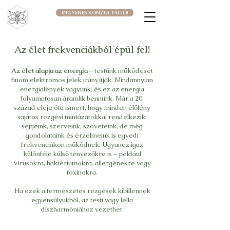
INGYENES KONZULTÁCIÓ!
Az élet frekvenciákból épül fel!
Az élet alapja az energia
– testünk működését
finom elektromos jelek irányítják. Mindannyian
energialények vagyunk, és ez az energia
folyamatosan áramlik bennünk. Már a 20.
század eleje óta ismert, hogy minden élőlény
sajátos rezgési mintázatokkal rendelkezik:
sejtjeink, szerveink, szöveteink, de még
gondolataink és érzelmeink is egyedi
frekvenciákon működnek. Ugyanez igaz
különféle külső tényezőkre is – például
vírusokra, baktériumokra, allergénekre vagy
toxinokra.
Ha ezek a természetes rezgések kibillennek
egyensúlyukból, az testi vagy lelki
diszharmóniához vezethet.